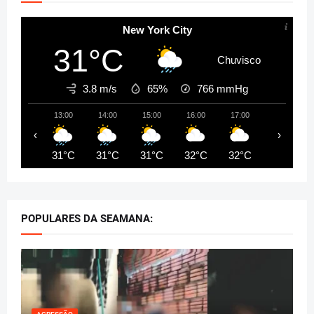
New York City
31°C
Chuvisco
3.8 m/s
65%
766
mmHg
13:00
14:00
15:00
16:00
17:00
18:00
‹
›
31°C
31°C
31°C
32°C
32°C
31°C
POPULARES DA SEAMANA: