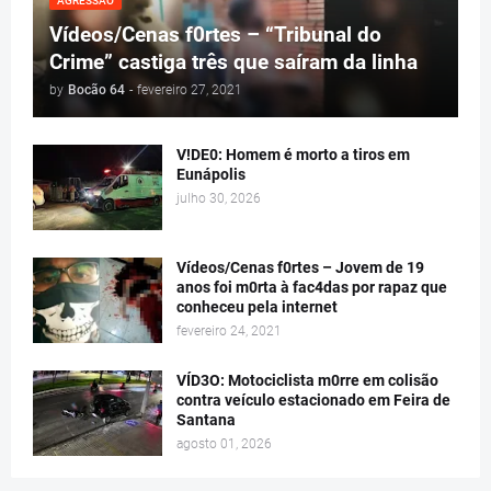
AGRESSÃO
Vídeos/Cenas f0rtes – “Tribunal do
Crime” castiga três que saíram da linha
by
Bocão 64
-
fevereiro 27, 2021
V!DE0: Homem é morto a tiros em
Eunápolis
julho 30, 2026
Vídeos/Cenas f0rtes – Jovem de 19
anos foi m0rta à fac4das por rapaz que
conheceu pela internet
fevereiro 24, 2021
VÍD3O: Motociclista m0rre em colisão
contra veículo estacionado em Feira de
Santana
agosto 01, 2026