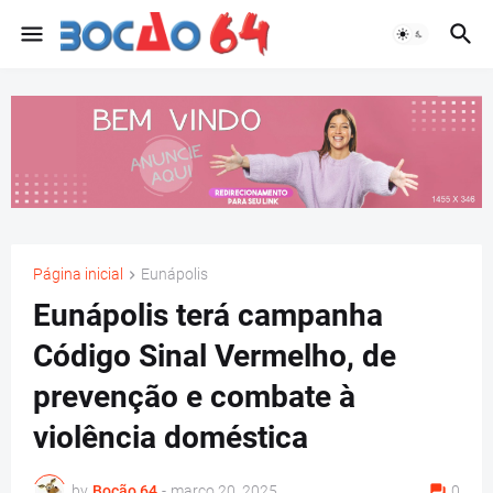
Página inicial
Eunápolis
Eunápolis terá campanha
Código Sinal Vermelho, de
prevenção e combate à
violência doméstica
by
Bocão 64
-
março 20, 2025
0