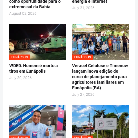
como oportunidade para o
energia e internet
extremo sul da Bahia
July 31, 2026
August 02, 2026
EUNÁPOLIS
EUNÁPOLIS
V!DE0: Homem é morto a
Veracel Celulose e Timenow
tiros em Eunápolis
lançam lnova edição de
curso de planejamento para
July 30, 2026
agricultores familiares em
Eunápolis (BA)
July 27, 2026