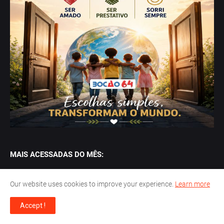
MAIS ACESSADAS DO MÊS:
Eunápolis: Médico morre em acidente na
BR-101
Our website uses cookies to improve your experience.
Learn more
setembro 28, 2024
Accept !