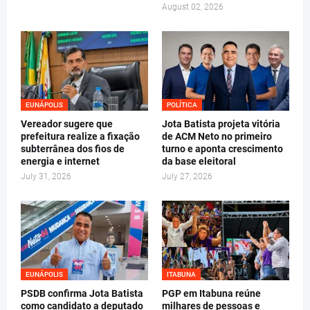
August 02, 2026
EUNÁPOLIS
POLÍTICA
Vereador sugere que
Jota Batista projeta vitória
prefeitura realize a fixação
de ACM Neto no primeiro
subterrânea dos fios de
turno e aponta crescimento
energia e internet
da base eleitoral
July 31, 2026
July 27, 2026
EUNÁPOLIS
ITABUNA
PSDB confirma Jota Batista
PGP em Itabuna reúne
como candidato a deputado
milhares de pessoas e