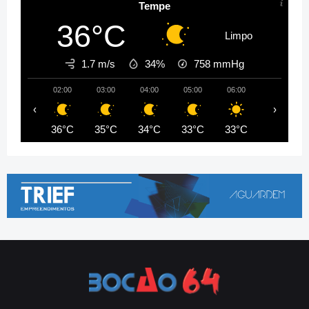
Tempe
36°C
Limpo
1.7 m/s
34%
758
mmHg
02:00
03:00
04:00
05:00
06:00
07:00
‹
›
36°C
35°C
34°C
33°C
33°C
34°C