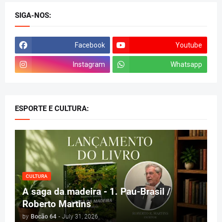
SIGA-NOS:
Facebook
Youtube
Instagram
Whatsapp
ESPORTE E CULTURA:
CULTURA
A saga da madeira - 1. Pau-Brasil /
Roberto Martins
by
Bocão 64
-
July 31, 2026