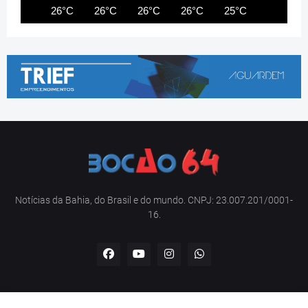
26°C
26°C
26°C
26°C
25°C
25°C
Notícias da Bahia, do Brasil e do mundo. CNPJ: 23.007.201/0001-
16.