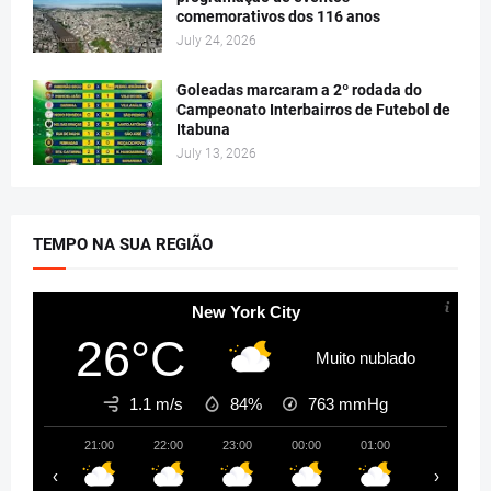
comemorativos dos 116 anos
July 24, 2026
Goleadas marcaram a 2º rodada do
Campeonato Interbairros de Futebol de
Itabuna
July 13, 2026
TEMPO NA SUA REGIÃO
New York City
26°C
Muito nublado
1.1 m/s
84%
763
mmHg
21:00
22:00
23:00
00:00
01:00
02:00
‹
›