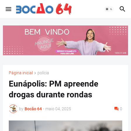
Página inicial
polícia
Eunápolis: PM apreende
drogas durante rondas
by
Bocão 64
-
maio 04, 2025
0