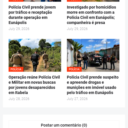
Polícia Civil prende jovem
Investigado por homicídios
por tráfico e receptação
morre em confronto com a
durante operação em
Polícia Civil em Eunápolis;
Eunápolis
companheira é presa
July 29, 2026
July 29, 2026
POLÍCIA
POLÍCIA
Operação reúne Polícia Civil
Polícia Civil prende suspeito
e Militar em novas buscas
e apreende drogas e
por jovens desaparecidos
munições em imóvel usado
em Itabela
pelo tráfico em Eunápolis
July 28, 2026
July 27, 2026
Postar um comentário (0)