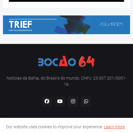
Notícias da Bahia, do Brasil e do mundo. CNPJ: 23.007.201/0001-
16.
Our website uses cookies to improve your experience.
Learn more
Home
Sobre nós
Contato
Política de privacidade