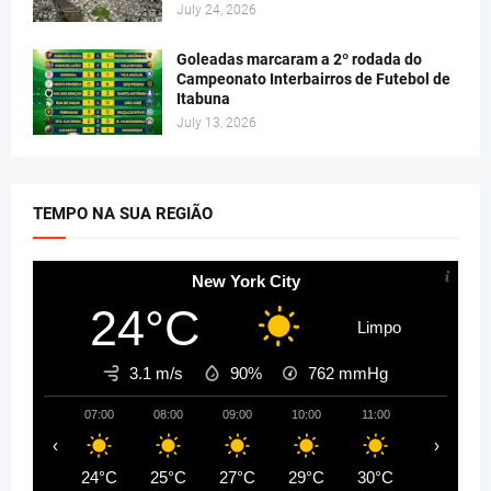
July 24, 2026
Goleadas marcaram a 2º rodada do
Campeonato Interbairros de Futebol de
Itabuna
July 13, 2026
TEMPO NA SUA REGIÃO
New York City
24°C
Limpo
3.1 m/s
90%
762
mmHg
07:00
08:00
09:00
10:00
11:00
12:00
‹
›
24°C
25°C
27°C
29°C
30°C
32°C