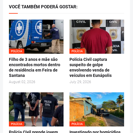
VOCÊ TAMBÉM PODERÁ GOSTAR:
POLÍCIA
POLÍCIA
Filho de 3 anos e mãe são
Polícia Civil captura
encontrados mortos dentro
suspeito de golpe
de residência em Feira de
envolvendo venda de
Santana
veículos em Eunápolis
August 02, 2026
July 29, 2026
POLÍCIA
POLÍCIA
Polícia Civil prende jovem
Investigado por homicídios