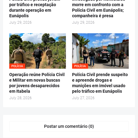
por tráfico e receptação
morre em confronto com a
durante operação em
Polícia Civil em Eunápolis;
Eunápolis
companheira é presa
July 29, 2026
July 29, 2026
POLÍCIA
POLÍCIA
Operação reúne Polícia Civil
Polícia Civil prende suspeito
e Militar em novas buscas
e apreende drogas e
por jovens desaparecidos
munições em imóvel usado
em Itabela
pelo tráfico em Eunápolis
July 28, 2026
July 27, 2026
Postar um comentário (0)