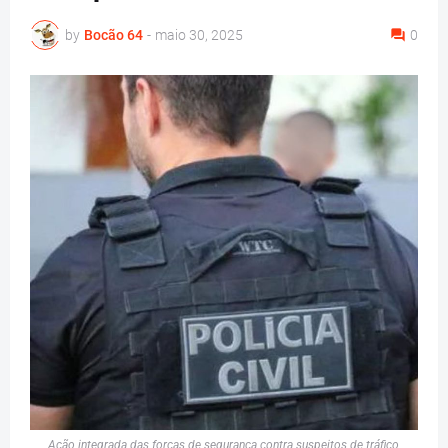
by
Bocão 64
-
maio 30, 2025
0
Ação integrada das forças de segurança contra suspeitos de tráfico,