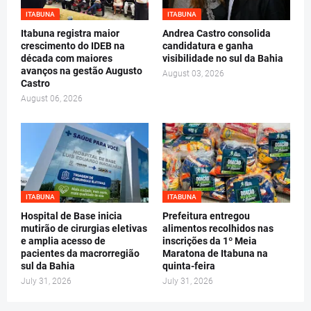
ITABUNA
ITABUNA
Itabuna registra maior
Andrea Castro consolida
crescimento do IDEB na
candidatura e ganha
década com maiores
visibilidade no sul da Bahia
avanços na gestão Augusto
August 03, 2026
Castro
August 06, 2026
ITABUNA
ITABUNA
Hospital de Base inicia
Prefeitura entregou
mutirão de cirurgias eletivas
alimentos recolhidos nas
e amplia acesso de
inscrições da 1º Meia
pacientes da macrorregião
Maratona de Itabuna na
sul da Bahia
quinta-feira
July 31, 2026
July 31, 2026