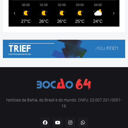
00:00
01:00
02:00
03:00
04:00
05:00
‹
›
27°C
26°C
26°C
25°C
24°C
23°C
Notícias da Bahia, do Brasil e do mundo. CNPJ: 23.007.201/0001-
16.