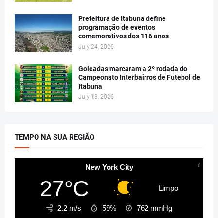
Prefeitura de Itabuna define
programação de eventos
comemorativos dos 116 anos
July 24, 2026
Goleadas marcaram a 2º rodada do
Campeonato Interbairros de Futebol de
Itabuna
July 13, 2026
TEMPO NA SUA REGIÃO
New York City
27°C
Limpo
2.2 m/s
59%
762
mmHg