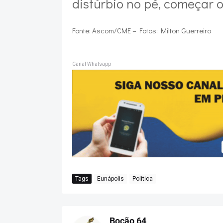
distúrbio no pé, começar 
Fonte: Ascom/CME – Fotos: Milton Guerreiro
Canal Whatsapp
Tags
Eunápolis
Política
Bocão 64