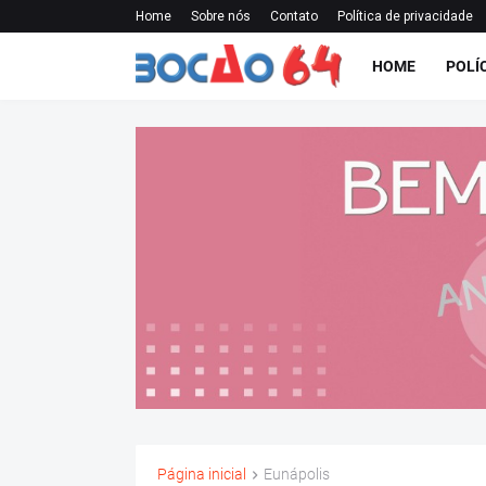
Home
Sobre nós
Contato
Política de privacidade
HOME
POLÍ
Página inicial
Eunápolis