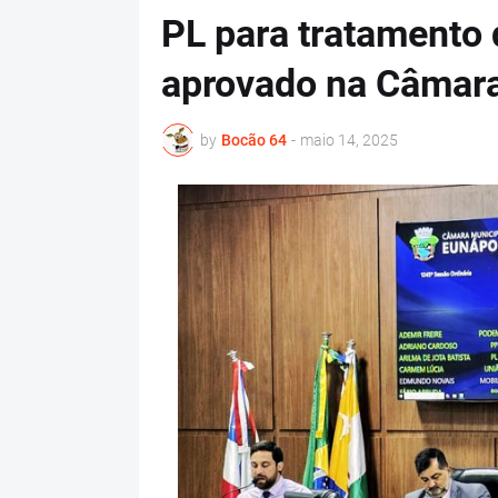
PL para tratamento 
aprovado na Câmara
by
Bocão 64
-
maio 14, 2025