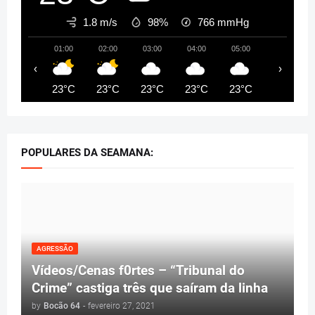
1.8 m/s
98%
766
mmHg
01:00
02:00
03:00
04:00
05:00
06:00
‹
›
23°C
23°C
23°C
23°C
23°C
23°C
POPULARES DA SEAMANA:
AGRESSÃO
Vídeos/Cenas f0rtes – “Tribunal do
Crime” castiga três que saíram da linha
by
Bocão 64
-
fevereiro 27, 2021