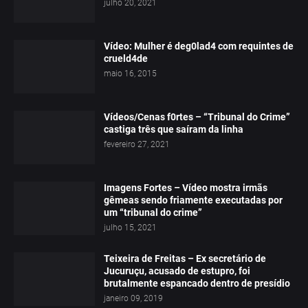
julho 20, 2021
Vídeo: Mulher é deg0lad4 com requintes de
crueld4de
maio 16, 2015
Vídeos/Cenas f0rtes – “Tribunal do Crime”
castiga três que saíram da linha
fevereiro 27, 2021
Imagens Fortes – Vídeo mostra irmãs
gêmeas sendo friamente executadas por
um “tribunal do crime”
julho 15, 2021
Teixeira de Freitas – Ex secretário de
Jucuruçu, acusado de estupro, foi
brutalmente espancado dentro de presídio
janeiro 09, 2019