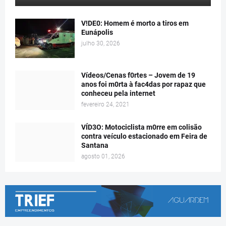
V!DE0: Homem é morto a tiros em
Eunápolis
julho 30, 2026
Vídeos/Cenas f0rtes – Jovem de 19
anos foi m0rta à fac4das por rapaz que
conheceu pela internet
fevereiro 24, 2021
VÍD3O: Motociclista m0rre em colisão
contra veículo estacionado em Feira de
Santana
agosto 01, 2026