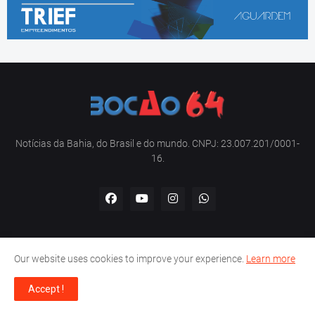
Notícias da Bahia, do Brasil e do mundo. CNPJ: 23.007.201/0001-
16.
Our website uses cookies to improve your experience.
Learn more
Home
Sobre nós
Contato
Política de privacidade
Accept !
Copyright -
Bocão 64