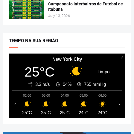
Campeonato Interbairros de Futebol de
Itabuna
July 13, 2026
TEMPO NA SUA REGIÃO
New York City
25°C
Limpo
3.3 m/s
94%
765
mmHg
02:00
03:00
04:00
05:00
06:00
07:00
‹
›
25°C
25°C
25°C
24°C
24°C
24°C