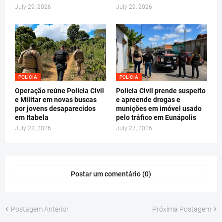
July 29, 2026
July 29, 2026
POLÍCIA
POLÍCIA
Operação reúne Polícia Civil
Polícia Civil prende suspeito
e Militar em novas buscas
e apreende drogas e
por jovens desaparecidos
munições em imóvel usado
em Itabela
pelo tráfico em Eunápolis
July 28, 2026
July 27, 2026
Postar um comentário (0)
Postagem Anterior
Próxima Postagem