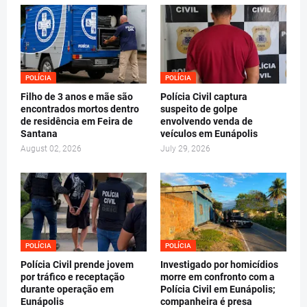
POLÍCIA
POLÍCIA
Filho de 3 anos e mãe são
Polícia Civil captura
encontrados mortos dentro
suspeito de golpe
de residência em Feira de
envolvendo venda de
Santana
veículos em Eunápolis
August 02, 2026
July 29, 2026
POLÍCIA
POLÍCIA
Polícia Civil prende jovem
Investigado por homicídios
por tráfico e receptação
morre em confronto com a
durante operação em
Polícia Civil em Eunápolis;
Eunápolis
companheira é presa