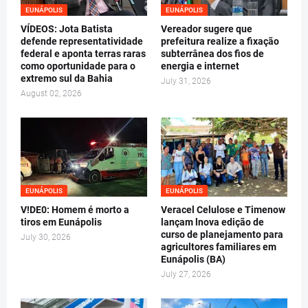
EUNÁPOLIS
EUNÁPOLIS
VÍDEOS: Jota Batista
Vereador sugere que
defende representatividade
prefeitura realize a fixação
federal e aponta terras raras
subterrânea dos fios de
como oportunidade para o
energia e internet
extremo sul da Bahia
July 31, 2026
August 02, 2026
EUNÁPOLIS
EUNÁPOLIS
V!DE0: Homem é morto a
Veracel Celulose e Timenow
tiros em Eunápolis
lançam lnova edição de
curso de planejamento para
July 30, 2026
agricultores familiares em
Eunápolis (BA)
July 27, 2026