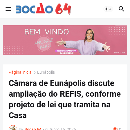
Página inicial
Eunápolis
Câmara de Eunápolis discute
ampliação do REFIS, conforme
projeto de lei que tramita na
Casa
by
Bocão 64
-
outubro 15, 2025
0