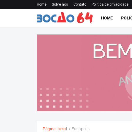
Home
Sobre nós
Contato
Política de privacidade
HOME
POLÍ
Página inicial
Eunápolis