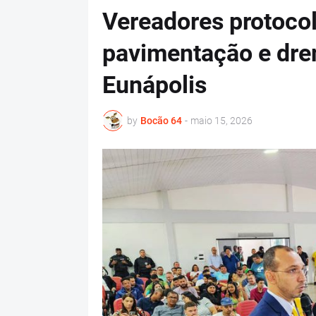
Vereadores protoco
pavimentação e dre
Eunápolis
by
Bocão 64
-
maio 15, 2026