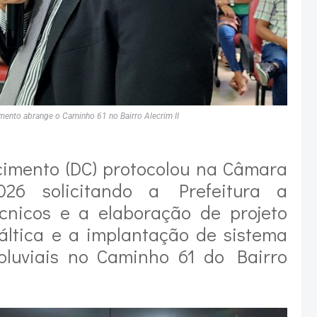
ento abrange o Caminho 61 no Bairro Alecrim II
imento (DC) protocolou na Câmara
026 solicitando a Prefeitura a
écnicos e a elaboração de projeto
áltica e a implantação de sistema
luviais no Caminho 61 do Bairro