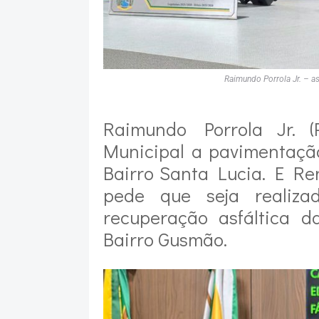
Raimundo Porrola Jr. – a
Raimundo Porrola Jr. (
Municipal a pavimentaçã
Bairro Santa Lucia. E Re
pede que seja realiza
recuperação asfáltica d
Bairro Gusmão.