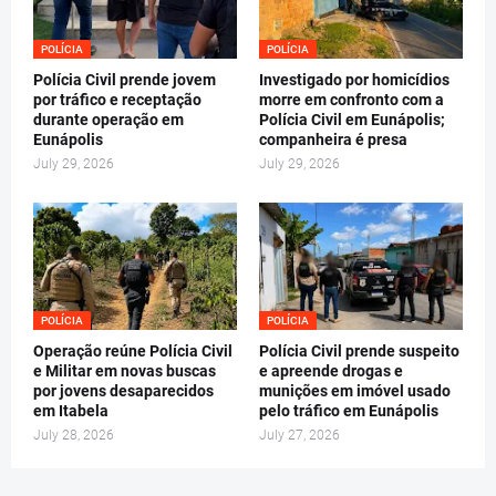
POLÍCIA
POLÍCIA
Polícia Civil prende jovem
Investigado por homicídios
por tráfico e receptação
morre em confronto com a
durante operação em
Polícia Civil em Eunápolis;
Eunápolis
companheira é presa
July 29, 2026
July 29, 2026
POLÍCIA
POLÍCIA
Operação reúne Polícia Civil
Polícia Civil prende suspeito
e Militar em novas buscas
e apreende drogas e
por jovens desaparecidos
munições em imóvel usado
em Itabela
pelo tráfico em Eunápolis
July 28, 2026
July 27, 2026