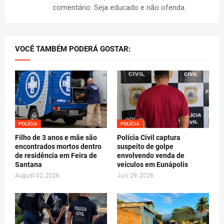
comentário. Seja educado e não ofenda.
VOCÊ TAMBÉM PODERÁ GOSTAR:
POLÍCIA
POLÍCIA
Filho de 3 anos e mãe são
Polícia Civil captura
encontrados mortos dentro
suspeito de golpe
de residência em Feira de
envolvendo venda de
Santana
veículos em Eunápolis
August 02, 2026
July 29, 2026