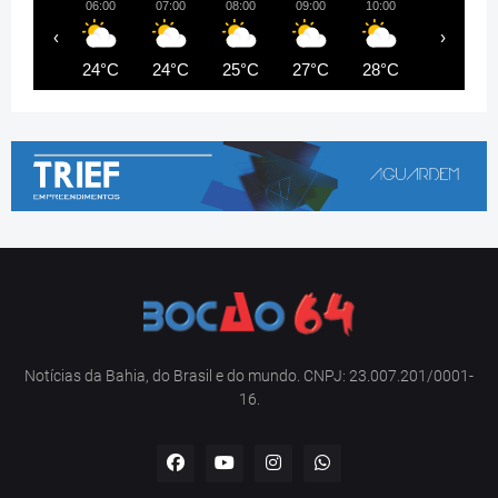
06:00
07:00
08:00
09:00
10:00
11:00
‹
›
24°C
24°C
25°C
27°C
28°C
29°C
Notícias da Bahia, do Brasil e do mundo. CNPJ: 23.007.201/0001-
16.