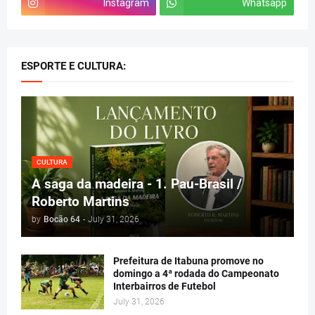
Instagram
Whatsapp
ESPORTE E CULTURA:
CULTURA
A saga da madeira - 1. Pau-Brasil /
Roberto Martins
by
Bocão 64
-
July 31, 2026
Prefeitura de Itabuna promove no
domingo a 4ª rodada do Campeonato
Interbairros de Futebol
July 31, 2026