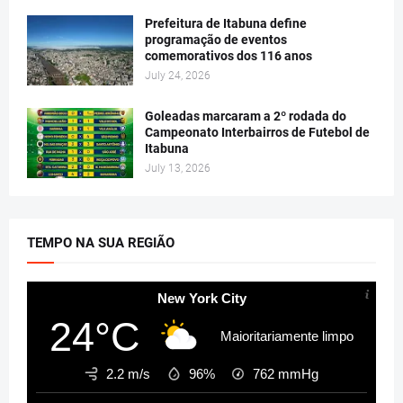
Prefeitura de Itabuna define
programação de eventos
comemorativos dos 116 anos
July 24, 2026
Goleadas marcaram a 2º rodada do
Campeonato Interbairros de Futebol de
Itabuna
July 13, 2026
TEMPO NA SUA REGIÃO
New York City
24°C
Maioritariamente limpo
2.2 m/s
96%
762
mmHg