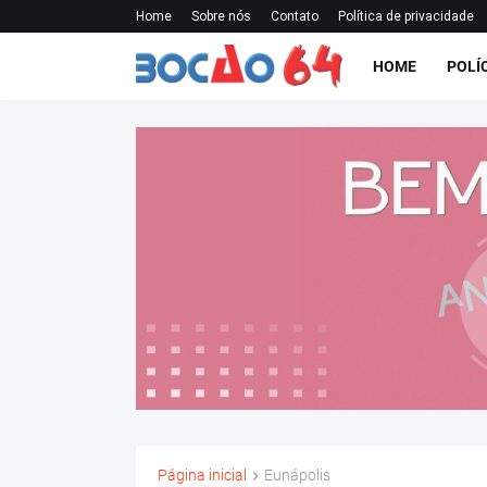
Home
Sobre nós
Contato
Política de privacidade
HOME
POLÍ
Página inicial
Eunápolis