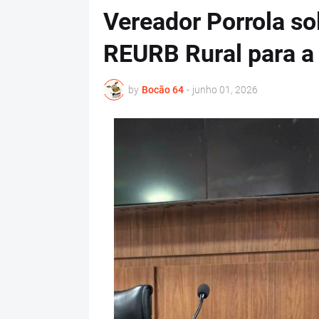
Vereador Porrola sol
REURB Rural para a
by
Bocão 64
-
junho 01, 2026