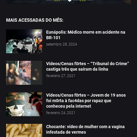
MAIS ACESSADAS DO MÊS:
Eunápolis: Médico morre em acidente na
BR-101
setembro 28, 2024
Vídeos/Cenas f0rtes – “Tribunal do Crime”
castiga três que saíram da linha
fevereiro 27, 2021
Vídeos/Cenas f0rtes – Jovem de 19 anos
foi m0rta à fac4das por rapaz que
conheceu pela internet
fevereiro 24, 2021
Chocante: vídeo de mulher com a vagina
infestada de vermes