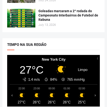
July 24, 2026
Goleadas marcaram a 2º rodada do
Campeonato Interbairros de Futebol de
Itabuna
July 13, 2026
TEMPO NA SUA REGIÃO
New York City
27°C
Limpo
1.4 m/s
84%
765
mmHg
22:00
23:00
00:00
01:00
02:00
03:00
‹
›
27°C
26°C
26°C
26°C
25°C
25°C