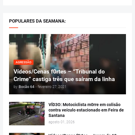
POPULARES DA SEAMANA:
AGRESSÃO
Vídeos/Cenas f0rtes – “Tribunal do
Crime” castiga três que saíram da linha
by
Bocão 64
-
fevereiro 27, 2021
VÍD3O: Motociclista m0rre em colisão
contra veículo estacionado em Feira de
Santana
agosto 01, 2026