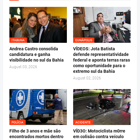
ITABUNA
EUNÁPOLIS
Andrea Castro consolida
VÍDEOS: Jota Batista
candidatura e ganha
defende representatividade
visibilidade no sul da Bahia
federal e aponta terras raras
como oportunidade para o
August 03, 2026
extremo sul da Bahia
August 02, 2026
POLÍCIA
ACIDENTE
Filho de 3 anos e mãe são
VÍD3O: Motociclista m0rre
encontrados mortos dentro
em colisão contra veículo