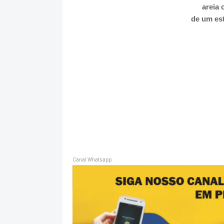
areia 
de um est
Canal Whatsapp