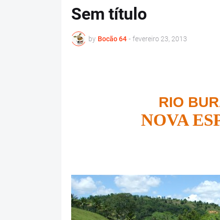
Sem título
by
Bocão 64
-
fevereiro 23, 2013
RIO BU
NOVA ES