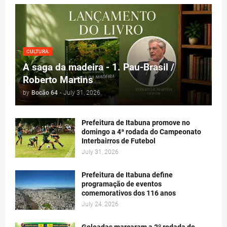
CULTURA
A saga da madeira - 1. Pau-Brasil /
Roberto Martins
by
Bocão 64
-
July 31, 2026
Prefeitura de Itabuna promove no
domingo a 4ª rodada do Campeonato
Interbairros de Futebol
July 31, 2026
Prefeitura de Itabuna define
programação de eventos
comemorativos dos 116 anos
July 24, 2026
Goleadas marcaram a 2º rodada do