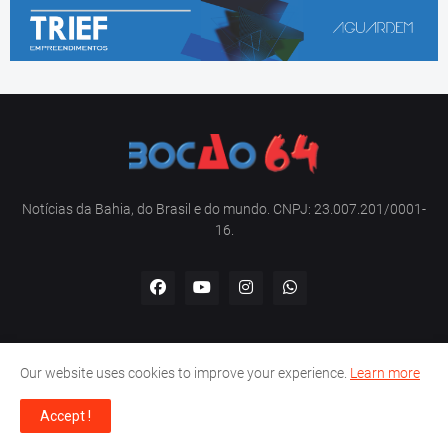
Notícias da Bahia, do Brasil e do mundo. CNPJ: 23.007.201/0001-
16.
Our website uses cookies to improve your experience.
Learn more
Home
Sobre nós
Contato
Política de privacidade
Accept !
Copyright -
Bocão 64