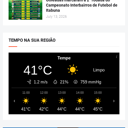
Campeonato Interbairros de Futebol de
Itabuna
July 13, 2026
TEMPO NA SUA REGIÃO
Tempe
41°C
Limpo
1.2 m/s
21%
759
mmHg
11:00
12:00
13:00
14:00
15:00
16:00
‹
›
41°C
42°C
44°C
44°C
45°C
45°C