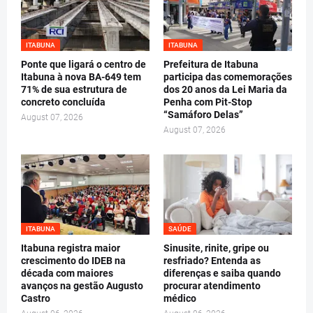
ITABUNA
ITABUNA
Ponte que ligará o centro de
Prefeitura de Itabuna
Itabuna à nova BA-649 tem
participa das comemorações
71% de sua estrutura de
dos 20 anos da Lei Maria da
concreto concluída
Penha com Pit-Stop
“Samáforo Delas”
August 07, 2026
August 07, 2026
ITABUNA
SAÚDE
Itabuna registra maior
Sinusite, rinite, gripe ou
crescimento do IDEB na
resfriado? Entenda as
década com maiores
diferenças e saiba quando
avanços na gestão Augusto
procurar atendimento
Castro
médico