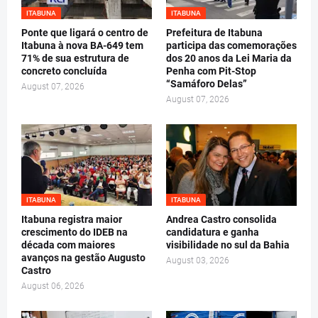
ITABUNA
ITABUNA
Ponte que ligará o centro de
Prefeitura de Itabuna
Itabuna à nova BA-649 tem
participa das comemorações
71% de sua estrutura de
dos 20 anos da Lei Maria da
concreto concluída
Penha com Pit-Stop
“Samáforo Delas”
August 07, 2026
August 07, 2026
ITABUNA
ITABUNA
Itabuna registra maior
Andrea Castro consolida
crescimento do IDEB na
candidatura e ganha
década com maiores
visibilidade no sul da Bahia
avanços na gestão Augusto
August 03, 2026
Castro
August 06, 2026