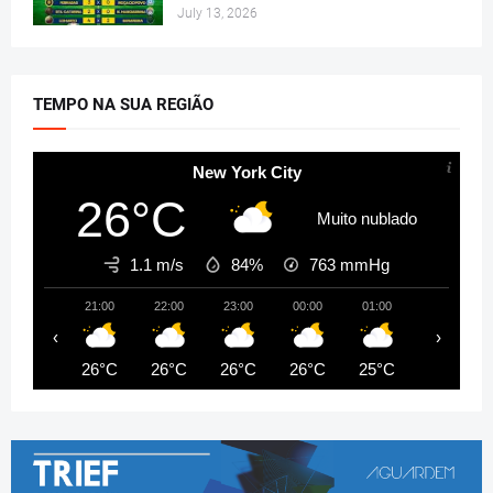
July 13, 2026
TEMPO NA SUA REGIÃO
New York City
26°C
Muito nublado
1.1 m/s
84%
763
mmHg
21:00
22:00
23:00
00:00
01:00
02:00
‹
›
26°C
26°C
26°C
26°C
25°C
25°C