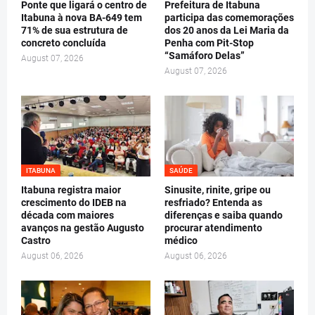
Ponte que ligará o centro de
Prefeitura de Itabuna
Itabuna à nova BA-649 tem
participa das comemorações
71% de sua estrutura de
dos 20 anos da Lei Maria da
concreto concluída
Penha com Pit-Stop
“Samáforo Delas”
August 07, 2026
August 07, 2026
ITABUNA
SAÚDE
Itabuna registra maior
Sinusite, rinite, gripe ou
crescimento do IDEB na
resfriado? Entenda as
década com maiores
diferenças e saiba quando
avanços na gestão Augusto
procurar atendimento
Castro
médico
August 06, 2026
August 06, 2026