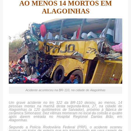
AO MENOS 14 MORTOS EM
ALAGOINHAS
Acidente aconteceu na BR-110, na cidade de Alagoinhas
Um grave acidente no km 322 da BR-110 deixou, ao menos, 14
pessoas mortas na manhã desta segunda-feira, 27, na cidade de
Alagoinhas (a 120 quilômetros de Salvador), próximo à fábrica de
cerâmica Simonassi. Dez vítimas morreram no local da colisão e quatro
após darem entrada no Hospital Regional Dantas Bião, em
Alagoinhas.
Segundo a Polícia Rodoviária Federal (PRF), o acidente ocorreu
porque um trator de esteira que era transportado em uma carreta de