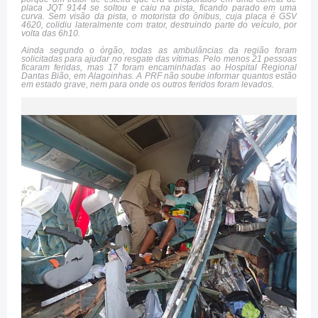
placa JQT 9144 se soltou e caiu na pista, ficando parado em uma
curva. Sem visão da pista, o motorista do ônibus, cuja placa é GSV
4620, colidiu lateralmente com trator, destruindo parte do veículo, por
volta das 6h10.
Ainda segundo o órgão, todas as ambulâncias da região foram
solicitadas para ajudar no resgate das vítimas. Pelo menos 21 pessoas
ficaram feridas, mas 17 foram encaminhadas ao Hospital Regional
Dantas Bião, em Alagoinhas. A PRF não soube informar quantos estão
em estado grave, nem para onde os outros feridos foram levados.