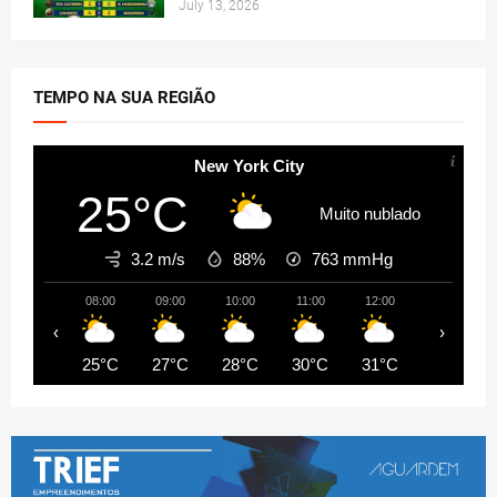
July 13, 2026
TEMPO NA SUA REGIÃO
New York City
25°C
Muito nublado
3.2 m/s
88%
763
mmHg
08:00
09:00
10:00
11:00
12:00
13:00
‹
›
25°C
27°C
28°C
30°C
31°C
32°C