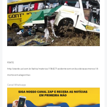
FONTE:
http://atarde.uol.com.br/bahia/materias/1564271-acidente-com-onibus-deixa-ao-menos-14-
mortos-em-alagoinhas
Canal Whatsapp