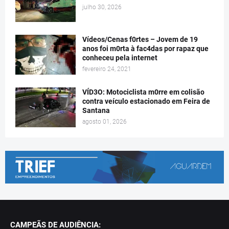
julho 30, 2026
Vídeos/Cenas f0rtes – Jovem de 19
anos foi m0rta à fac4das por rapaz que
conheceu pela internet
fevereiro 24, 2021
VÍD3O: Motociclista m0rre em colisão
contra veículo estacionado em Feira de
Santana
agosto 01, 2026
CAMPEÃS DE AUDIÊNCIA: