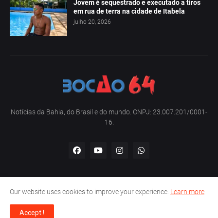
Jovem é sequestrado e executado a tiros
em rua de terra na cidade de Itabela
julho 20, 2026
Notícias da Bahia, do Brasil e do mundo. CNPJ: 23.007.201/0001-
16.
Our website uses cookies to improve your experience.
Learn more
Home
Sobre nós
Contato
Política de privacidade
Accept !
Copyright -
Bocão 64