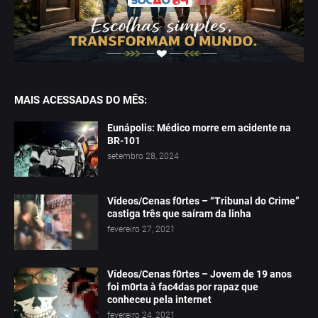
MAIS ACESSADAS DO MÊS:
Eunápolis: Médico morre em acidente na
BR-101
setembro 28, 2024
Vídeos/Cenas f0rtes – “Tribunal do Crime”
castiga três que saíram da linha
fevereiro 27, 2021
Vídeos/Cenas f0rtes – Jovem de 19 anos
foi m0rta à fac4das por rapaz que
conheceu pela internet
fevereiro 24, 2021