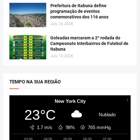
Prefeitura de Itabuna define
programação de eventos
comemorativos dos 116 anos
July 24, 2026
Goleadas marcaram a 2º rodada do
Campeonato Interbairros de Futebol de
Itabuna
July 13, 2026
TEMPO NA SUA REGIÃO
New York City
23°C
Nublado
1.7 m/s
98%
765
mmHg
03:00
04:00
05:00
06:00
07:00
08:00