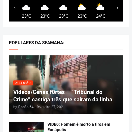
‹
›
23°C
23°C
23°C
23°C
24°C
25°C
POPULARES DA SEAMANA:
AGRESSÃO
Vídeos/Cenas f0rtes – “Tribunal do
Crime” castiga três que saíram da linha
by
Bocão 64
-
fevereiro 27, 2021
V!DE0: Homem é morto a tiros em
Eunápolis