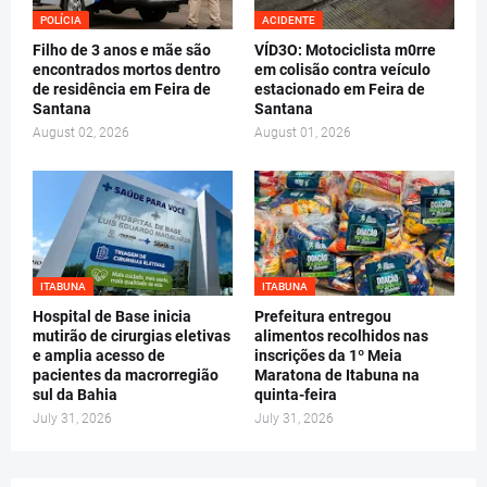
POLÍCIA
ACIDENTE
Filho de 3 anos e mãe são
VÍD3O: Motociclista m0rre
encontrados mortos dentro
em colisão contra veículo
de residência em Feira de
estacionado em Feira de
Santana
Santana
August 02, 2026
August 01, 2026
ITABUNA
ITABUNA
Hospital de Base inicia
Prefeitura entregou
mutirão de cirurgias eletivas
alimentos recolhidos nas
e amplia acesso de
inscrições da 1º Meia
pacientes da macrorregião
Maratona de Itabuna na
sul da Bahia
quinta-feira
July 31, 2026
July 31, 2026