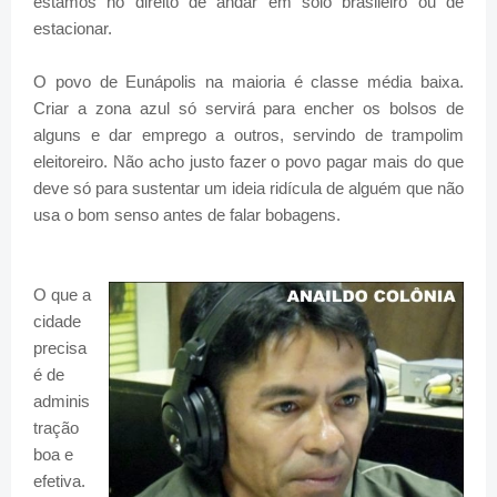
estamos no direito de andar em solo brasileiro ou de
estacionar.
O povo de Eunápolis na maioria é classe média baixa.
Criar a zona azul só servirá para encher os bolsos de
alguns e dar emprego a outros, servindo de trampolim
eleitoreiro. Não acho justo fazer o povo pagar mais do que
deve só para sustentar um ideia ridícula de alguém que não
usa o bom senso antes de falar bobagens.
O que a
cidade
precisa
é de
adminis
tração
boa e
efetiva.