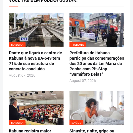
VOCÊ TAMBÉM PODERÁ GOSTAR:
ITABUNA
ITABUNA
Ponte que ligará o centro de
Prefeitura de Itabuna
Itabuna à nova BA-649 tem
participa das comemorações
71% de sua estrutura de
dos 20 anos da Lei Maria da
concreto concluída
Penha com Pit-Stop
“Samáforo Delas”
August 07, 2026
August 07, 2026
ITABUNA
SAÚDE
Itabuna registra maior
Sinusite, rinite, gripe ou