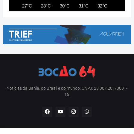
27°C
28°C
30°C
31°C
32°C
32°C
Notícias da Bahia, do Brasil e do mundo. CNPJ: 23.007.201/0001-
16.