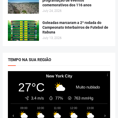
programação de eventos
comemorativos dos 116 anos
July 24, 2026
Goleadas marcaram a 2º rodada do
Campeonato Interbairros de Futebol de
Itabuna
July 13, 2026
TEMPO NA SUA REGIÃO
New York City
27°C
Muito nublado
3.4 m/s
77%
763
mmHg
09:00
10:00
11:00
12:00
13:00
14:00
‹
›