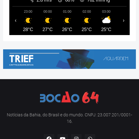
23:00
00:00
01:00
02:00
03:00
04:00
‹
›
28°C
27°C
26°C
25°C
25°C
24°C
Notícias da Bahia, do Brasil e do mundo. CNPJ: 23.007.201/0001-
16.