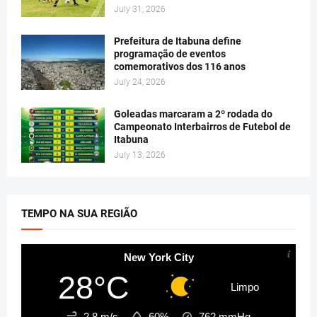
July 31, 2026
Prefeitura de Itabuna define
programação de eventos
comemorativos dos 116 anos
July 24, 2026
Goleadas marcaram a 2º rodada do
Campeonato Interbairros de Futebol de
Itabuna
July 13, 2026
TEMPO NA SUA REGIÃO
New York City
28°C
Limpo
2.8 m/s
60%
762
mmHg