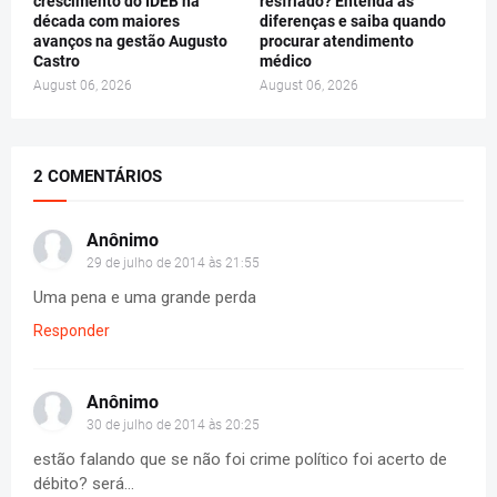
crescimento do IDEB na
resfriado? Entenda as
década com maiores
diferenças e saiba quando
avanços na gestão Augusto
procurar atendimento
Castro
médico
August 06, 2026
August 06, 2026
2 COMENTÁRIOS
Anônimo
29 de julho de 2014 às 21:55
Uma pena e uma grande perda
Responder
Anônimo
30 de julho de 2014 às 20:25
estão falando que se não foi crime político foi acerto de
débito? será...