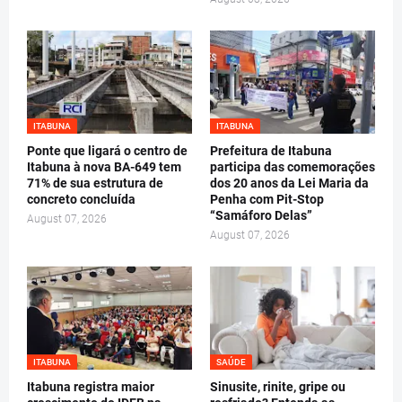
ITABUNA
ITABUNA
Ponte que ligará o centro de
Prefeitura de Itabuna
Itabuna à nova BA-649 tem
participa das comemorações
71% de sua estrutura de
dos 20 anos da Lei Maria da
concreto concluída
Penha com Pit-Stop
“Samáforo Delas”
August 07, 2026
August 07, 2026
ITABUNA
SAÚDE
Itabuna registra maior
Sinusite, rinite, gripe ou