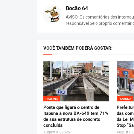
Bocão 64
AVISO: Os comentários dos internaut
responsável pelo próprio comentári
VOCÊ TAMBÉM PODERÁ GOSTAR:
ITABUNA
ITABUNA
Ponte que ligará o centro de
Prefeitu
Itabuna à nova BA-649 tem 71%
das com
de sua estrutura de concreto
da Lei M
concluída
Stop “Sa
August 07, 2026
August 07