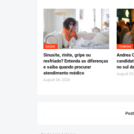
SAÚDE
ITABUNA
Sinusite, rinite, gripe ou
Andrea C
resfriado? Entenda as diferenças
candidat
e saiba quando procurar
no sul d
atendimento médico
August 03
August 06, 2026
Post