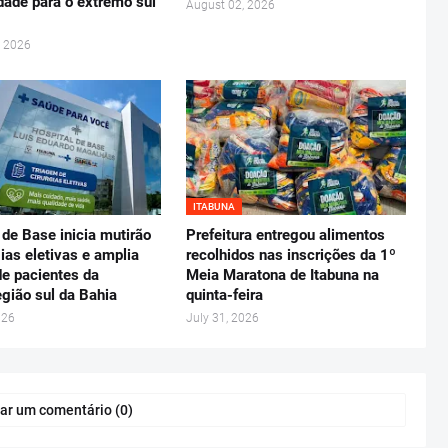
dade para o extremo sul
August 02, 2026
, 2026
ITABUNA
 de Base inicia mutirão
Prefeitura entregou alimentos
gias eletivas e amplia
recolhidos nas inscrições da 1º
e pacientes da
Meia Maratona de Itabuna na
gião sul da Bahia
quinta-feira
026
July 31, 2026
ar um comentário (0)