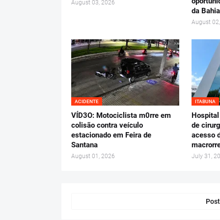
oportuni
August 03, 2026
da Bahia
August 02
ACIDENTE
ITABUNA
VÍD3O: Motociclista m0rre em
Hospital
colisão contra veículo
de cirur
estacionado em Feira de
acesso d
Santana
macrorre
August 01, 2026
July 31, 2
Post