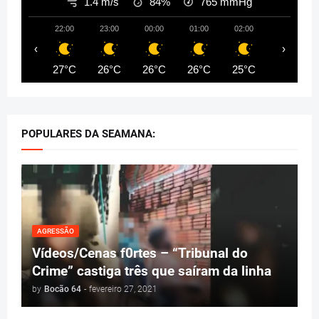
1.4 m/s
84%
765
mmHg
22:00
23:00
00:00
01:00
02:00
03:00
‹
›
27°C
26°C
26°C
26°C
25°C
25°C
POPULARES DA SEAMANA:
AGRESSÃO
Vídeos/Cenas f0rtes – “Tribunal do
Crime” castiga três que saíram da linha
by
Bocão 64
-
fevereiro 27, 2021