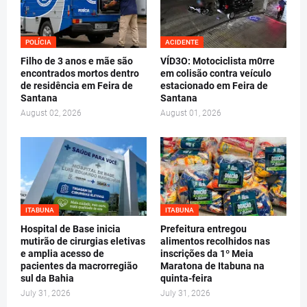
POLÍCIA
ACIDENTE
Filho de 3 anos e mãe são
VÍD3O: Motociclista m0rre
encontrados mortos dentro
em colisão contra veículo
de residência em Feira de
estacionado em Feira de
Santana
Santana
August 02, 2026
August 01, 2026
ITABUNA
ITABUNA
Hospital de Base inicia
Prefeitura entregou
mutirão de cirurgias eletivas
alimentos recolhidos nas
e amplia acesso de
inscrições da 1º Meia
pacientes da macrorregião
Maratona de Itabuna na
sul da Bahia
quinta-feira
July 31, 2026
July 31, 2026