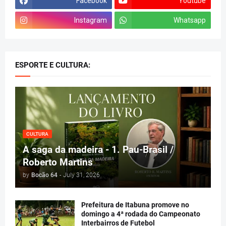
Facebook
Youtube
Instagram
Whatsapp
ESPORTE E CULTURA:
CULTURA
A saga da madeira - 1. Pau-Brasil /
Roberto Martins
by
Bocão 64
-
July 31, 2026
Prefeitura de Itabuna promove no
domingo a 4ª rodada do Campeonato
Interbairros de Futebol