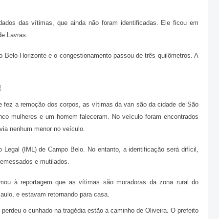
ados das vítimas, que ainda não foram identificadas. Ele ficou em
de Lavras.
ido Belo Horizonte e o congestionamento passou de três quilômetros. A
E
e fez a remoção dos corpos, as vítimas da van são da cidade de São
inco mulheres e um homem faleceram. No veículo foram encontrados
avia nenhum menor no veículo.
Legal (IML) de Campo Belo. No entanto, a identificação será difícil,
remessados e mutilados.
rmou à reportagem que as vítimas são moradoras da zona rural do
aulo, e estavam retornando para casa.
 perdeu o cunhado na tragédia estão a caminho de Oliveira. O prefeito