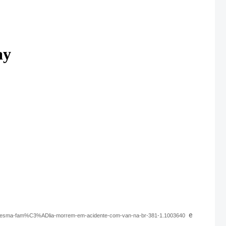
e
a-mesma-fam%C3%ADlia-morrem-em-acidente-com-van-na-br-381-1.1003640