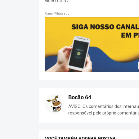
vídeo do R7
Canal Whatsapp
Bocão 64
AVISO: Os comentários dos internaut
responsável pelo próprio comentári
VOCÊ TAMBÉM PODERÁ GOSTAR: