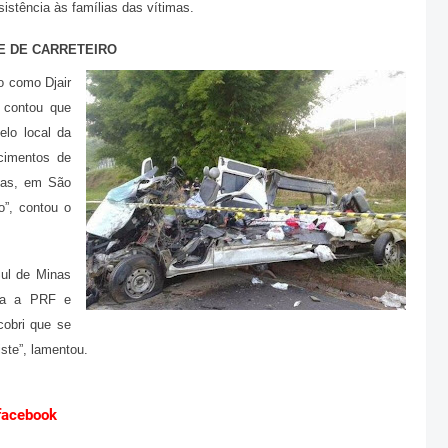
sistência às famílias das vítimas.
E DE CARRETEIRO
do como Djair
 contou que
elo local da
cimentos de
nas, em São
o”, contou o
Sul de Minas
ara a PRF e
cobri que se
iste”, lamentou.
 facebook