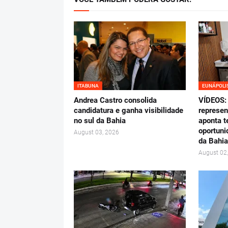
ITABUNA
EUNÁPOLI
Andrea Castro consolida
VÍDEOS: 
candidatura e ganha visibilidade
represen
no sul da Bahia
aponta t
oportuni
August 03, 2026
da Bahia
August 02