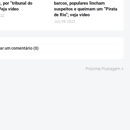
, por “tribunal do
barcos, populares lincham
Veja vídeo
suspeitos e queimam um “Pirata
de Rio”; veja vídeo
022
July 09, 2022
ar um comentário (0)
Próxima Postagem