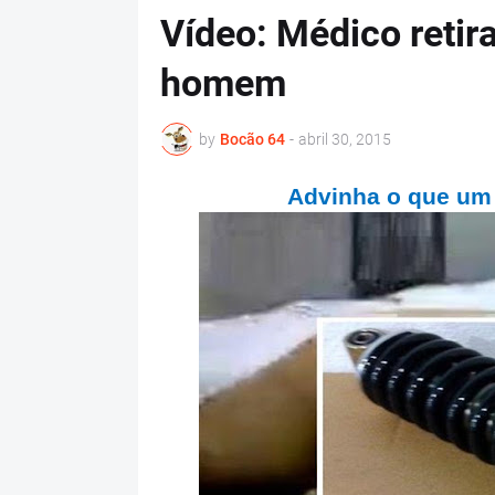
Vídeo: Médico retir
homem
by
Bocão 64
-
abril 30, 2015
Advinha o que um 