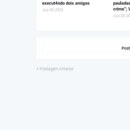
execut4ndo dois amigos
pauladas
crime”; 
July 30, 2022
July 23, 2
Post
Postagem Anterior