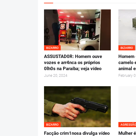
BIZARRO
BIZARRO
ASSUSTAD0R: Homem ouve
Homem d
vozes e arr4nca os próprios
camelo e
0lh0s na Paraíba; veja vídeo
animal e
June 20, 2024
February 0
BIZARRO
AGRESSÃ
Facção crim1nosa divulga vídeo
Mulher é