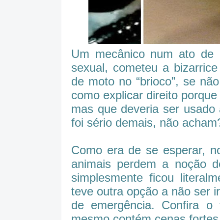
Um mecânico num ato de e
sexual, cometeu a bizarric
de moto no “brioco”, se nã
como explicar direito porque
mas que deveria ser usado 
foi sério demais, não acham
Como era de se esperar, n
animais perdem a noção de
simplesmente ficou literal
teve outra opção a não ser i
de emergência. Confira o
mesmo contém cenas fortes