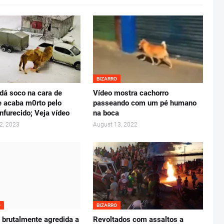
BIZARRO
á soco na cara de
Vídeo mostra cachorro
 acaba m0rto pelo
passeando com um pé humano
nfurecido; Veja vídeo
na boca
2, 2023
August 13, 2022
O
BIZARRO
 brutalmente agredida a
Revoltados com assaltos a