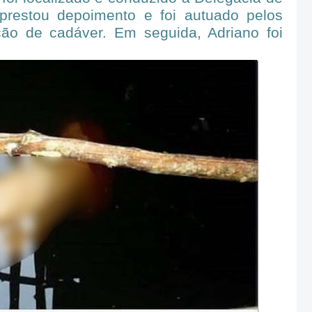
prestou depoimento e foi autuado pelos
ção de cadáver. Em seguida, Adriano foi