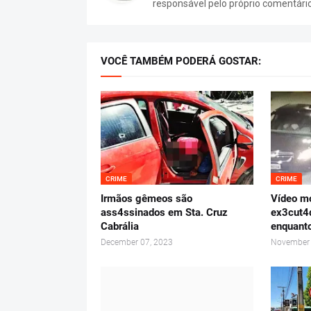
responsável pelo próprio comentári
VOCÊ TAMBÉM PODERÁ GOSTAR:
CRIME
CRIME
Irmãos gêmeos são
Vídeo m
ass4ssinados em Sta. Cruz
ex3cut4d
Cabrália
enquanto
December 07, 2023
November 