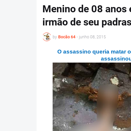
Menino de 08 anos 
irmão de seu padra
by
Bocão 64
-
junho 08, 2015
O assassino queria matar o
assassinou