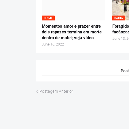
CRIME
BAHIA
Momentos amor e prazer entre
Foragido
dois rapazes termina em morte
facãozad
dentro de motel; veja vídeo
June 13, 
June 16, 2022
Post
Postagem Anterior