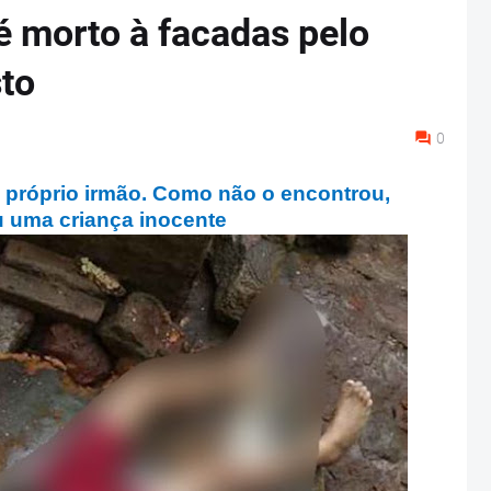
é morto à facadas pelo
sto
0
 próprio irmão. Como não o encontrou,
 uma criança inocente