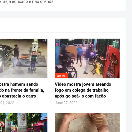
o. Seja educado e não ofenda.
CRIME
ostra homem sendo
Vídeo mostra jovem ateando
o na frente da família,
fogo em colega de trabalho,
 abastecia o carro
após golpeá-lo com facão
01, 2022
June 27, 2022