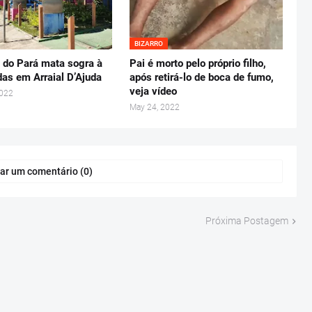
BIZARRO
 do Pará mata sogra à
Pai é morto pelo próprio filho,
as em Arraial D’Ajuda
após retirá-lo de boca de fumo,
veja vídeo
2022
May 24, 2022
ar um comentário (0)
Próxima Postagem