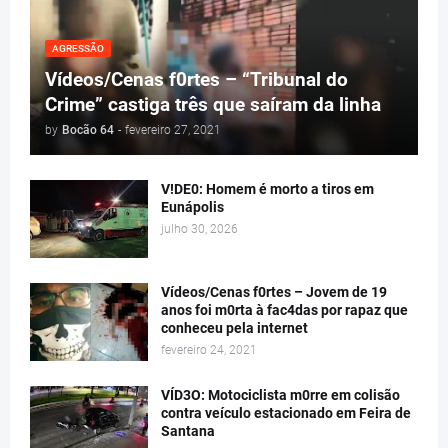
AGRESSÃO
Vídeos/Cenas f0rtes – “Tribunal do
Crime” castiga três que saíram da linha
by
Bocão 64
-
fevereiro 27, 2021
V!DE0: Homem é morto a tiros em
Eunápolis
julho 30, 2026
Vídeos/Cenas f0rtes – Jovem de 19
anos foi m0rta à fac4das por rapaz que
conheceu pela internet
fevereiro 24, 2021
VÍD3O: Motociclista m0rre em colisão
contra veículo estacionado em Feira de
Santana