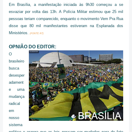
Em Brasília, a manifestação iniciada às 9h30 começou a se
esvaziar por volta das 13h. A Polícia Militar estimou que 25 mil
pessoas teriam comparecido, enquanto o movimento Vem Pra Rua
disse que 80 mil manifestantes estiveram na Esplanada dos
Ministérios.
(FONTE: R7)
OPNIÃO DO EDITOR:
O
brasileiro
busca
desesper
adament
e uma
mudança
radical
em
nosso
sistema
político e espera que as leis possam ser mudadas para de fato