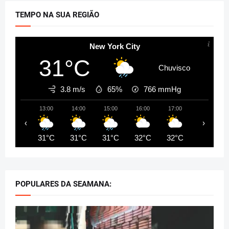
TEMPO NA SUA REGIÃO
New York City
31°C
Chuvisco
3.8 m/s
65%
766
mmHg
13:00
14:00
15:00
16:00
17:00
18:00
‹
›
31°C
31°C
31°C
32°C
32°C
31°C
POPULARES DA SEAMANA: