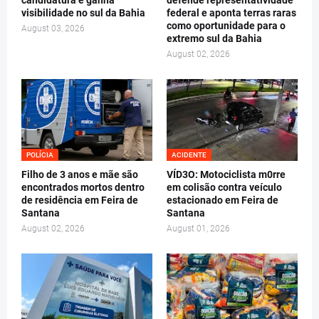
candidatura e ganha
defende representatividade
visibilidade no sul da Bahia
federal e aponta terras raras
como oportunidade para o
August 03, 2026
extremo sul da Bahia
August 02, 2026
POLÍCIA
ACIDENTE
Filho de 3 anos e mãe são
VÍD3O: Motociclista m0rre
encontrados mortos dentro
em colisão contra veículo
de residência em Feira de
estacionado em Feira de
Santana
Santana
August 02, 2026
August 01, 2026