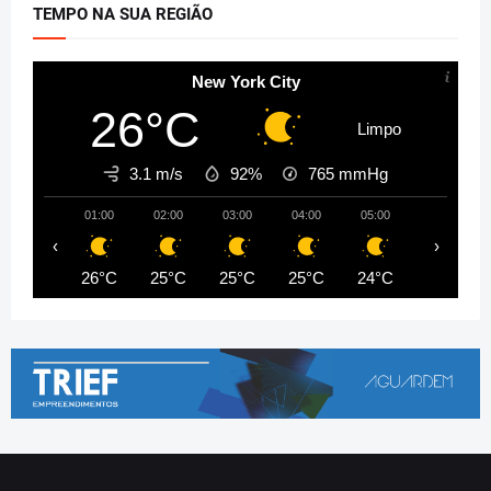
TEMPO NA SUA REGIÃO
New York City
26°C
Limpo
3.1 m/s
92%
765
mmHg
01:00
02:00
03:00
04:00
05:00
06:00
‹
›
26°C
25°C
25°C
25°C
24°C
24°C