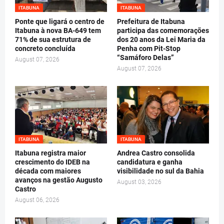
ITABUNA
ITABUNA
Ponte que ligará o centro de
Prefeitura de Itabuna
Itabuna à nova BA-649 tem
participa das comemorações
71% de sua estrutura de
dos 20 anos da Lei Maria da
concreto concluída
Penha com Pit-Stop
“Samáforo Delas”
August 07, 2026
August 07, 2026
ITABUNA
ITABUNA
Itabuna registra maior
Andrea Castro consolida
crescimento do IDEB na
candidatura e ganha
década com maiores
visibilidade no sul da Bahia
avanços na gestão Augusto
August 03, 2026
Castro
August 06, 2026