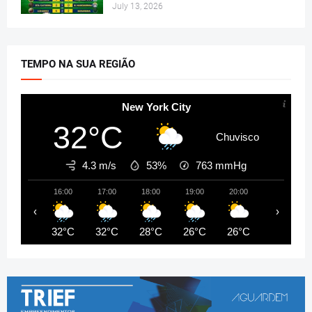
July 13, 2026
TEMPO NA SUA REGIÃO
New York City
32°C
Chuvisco
4.3 m/s
53%
763
mmHg
16:00
17:00
18:00
19:00
20:00
21:00
‹
›
32°C
32°C
28°C
26°C
26°C
26°C