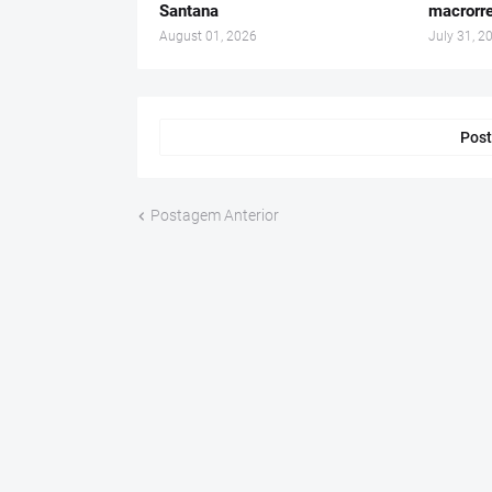
Santana
macrorre
August 01, 2026
July 31, 2
Post
Postagem Anterior