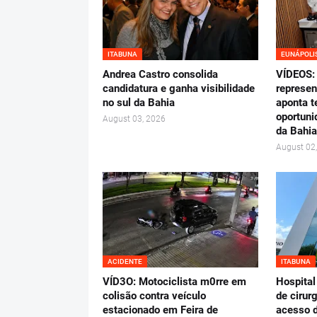
ITABUNA
EUNÁPOLI
Andrea Castro consolida
VÍDEOS: 
candidatura e ganha visibilidade
represen
no sul da Bahia
aponta t
oportuni
August 03, 2026
da Bahia
August 02
ACIDENTE
ITABUNA
VÍD3O: Motociclista m0rre em
Hospital
colisão contra veículo
de cirur
estacionado em Feira de
acesso d