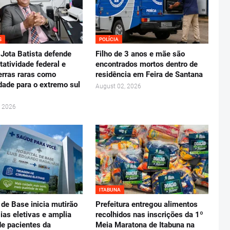
S
POLÍCIA
Jota Batista defende
Filho de 3 anos e mãe são
tatividade federal e
encontrados mortos dentro de
erras raras como
residência em Feira de Santana
dade para o extremo sul
August 02, 2026
, 2026
ITABUNA
 de Base inicia mutirão
Prefeitura entregou alimentos
gias eletivas e amplia
recolhidos nas inscrições da 1º
e pacientes da
Meia Maratona de Itabuna na