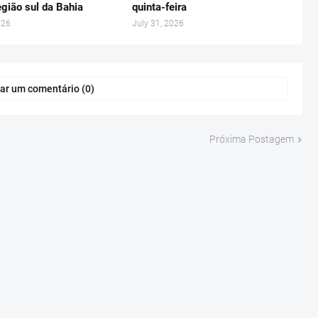
gião sul da Bahia
quinta-feira
026
July 31, 2026
ar um comentário (0)
Próxima Postagem