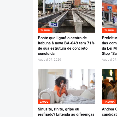
ITABUNA
ITABUNA
Ponte que ligará o centro de
Prefeitu
Itabuna à nova BA-649 tem 71%
das com
de sua estrutura de concreto
da Lei M
concluída
Stop “Sa
August 07, 2026
August 07
SAÚDE
ITABUNA
Sinusite, rinite, gripe ou
Andrea C
resfriado? Entenda as diferenças
candidat