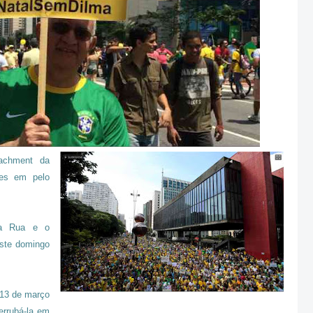
achment da
tes em pelo
ra Rua e o
este domingo
 13 de março
errubá-la em