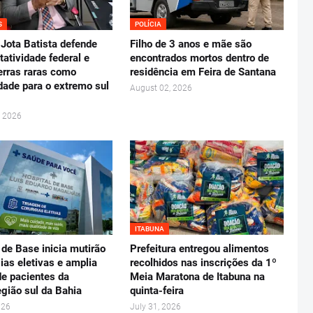
S
POLÍCIA
Jota Batista defende
Filho de 3 anos e mãe são
tatividade federal e
encontrados mortos dentro de
erras raras como
residência em Feira de Santana
dade para o extremo sul
August 02, 2026
, 2026
ITABUNA
 de Base inicia mutirão
Prefeitura entregou alimentos
gias eletivas e amplia
recolhidos nas inscrições da 1º
e pacientes da
Meia Maratona de Itabuna na
gião sul da Bahia
quinta-feira
026
July 31, 2026