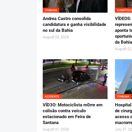
ITABUNA
EUNÁPOLI
Andrea Castro consolida
VÍDEOS: 
candidatura e ganha visibilidade
represen
no sul da Bahia
aponta t
oportuni
August 03, 2026
da Bahia
August 02
ACIDENTE
ITABUNA
VÍD3O: Motociclista m0rre em
Hospital
colisão contra veículo
de cirur
estacionado em Feira de
acesso d
Santana
macrorre
August 01, 2026
July 31, 2