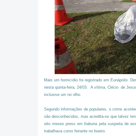
Mais um homicídio foi registrado em Eunápolis. D
nesta quinta-feira, 24/03. A vítima, Clécio de Jesu
inclusive um no olho.
Segundo informações de populares, o crime aconte
são desconhecidos, mas acredita-se que talvez ten
oito meses preso em Itabuna pela suspeita de as
trabalhava como feirante no bueiro.