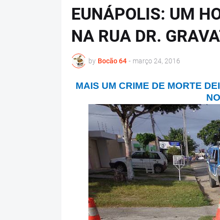
EUNÁPOLIS: UM H
NA RUA DR. GRAV
by
Bocão 64
-
março 24, 2016
MAIS UM CRIME DE MORTE DE
NO