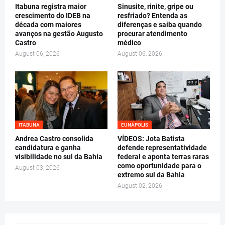
Itabuna registra maior
Sinusite, rinite, gripe ou
crescimento do IDEB na
resfriado? Entenda as
década com maiores
diferenças e saiba quando
avanços na gestão Augusto
procurar atendimento
Castro
médico
August 06, 2026
August 06, 2026
ITABUNA
EUNÁPOLIS
Andrea Castro consolida
VÍDEOS: Jota Batista
candidatura e ganha
defende representatividade
visibilidade no sul da Bahia
federal e aponta terras raras
como oportunidade para o
August 03, 2026
extremo sul da Bahia
August 02, 2026