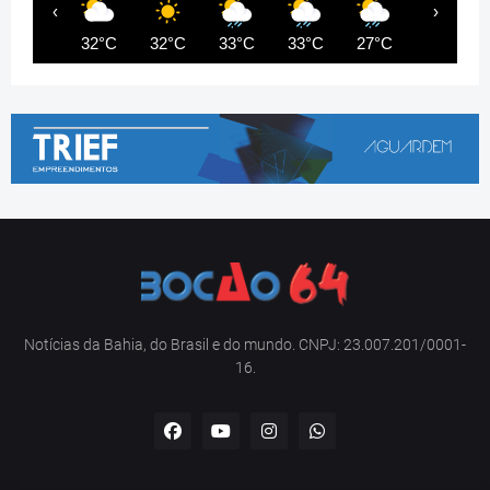
‹
›
32°C
32°C
33°C
33°C
27°C
25°C
Notícias da Bahia, do Brasil e do mundo. CNPJ: 23.007.201/0001-
16.