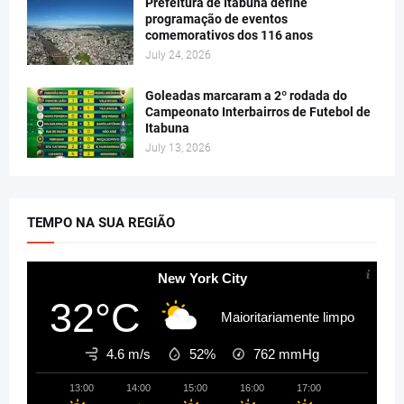
Prefeitura de Itabuna define
programação de eventos
comemorativos dos 116 anos
July 24, 2026
Goleadas marcaram a 2º rodada do
Campeonato Interbairros de Futebol de
Itabuna
July 13, 2026
TEMPO NA SUA REGIÃO
New York City
32°C
Maioritariamente limpo
4.6 m/s
52%
762
mmHg
13:00
14:00
15:00
16:00
17:00
18:00