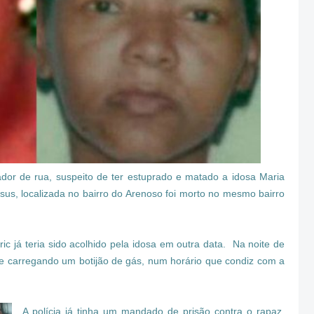
dor de rua, suspeito de ter estuprado e matado a idosa Maria
us, localizada no bairro do Arenoso foi morto no mesmo bairro
ic já teria sido acolhido pela idosa em outra data. Na noite de
che carregando um botijão de gás, num horário que condiz com a
A polícia já tinha um mandado de prisão contra o rapaz,