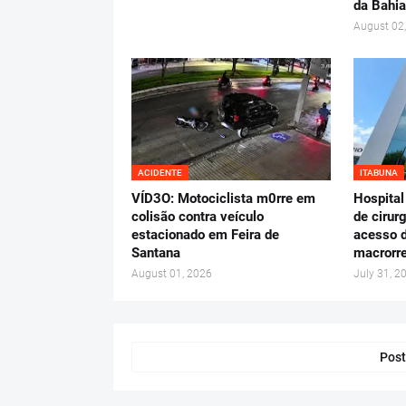
da Bahia
August 02
ACIDENTE
ITABUNA
VÍD3O: Motociclista m0rre em
Hospital
colisão contra veículo
de cirur
estacionado em Feira de
acesso d
Santana
macrorre
August 01, 2026
July 31, 2
Post