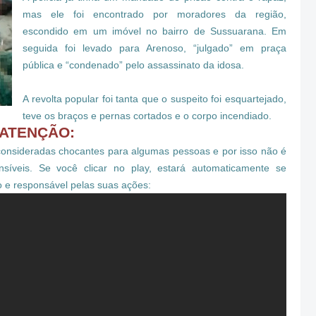
mas ele foi encontrado por moradores da região,
escondido em um imóvel no bairro de Sussuarana. Em
seguida foi levado para Arenoso, “julgado” em praça
pública e “condenado” pelo assassinato da idosa.
A revolta popular foi tanta que o suspeito foi esquartejado,
teve os braços e pernas cortados e o corpo incendiado.
ATENÇÃO:
onsideradas chocantes para algumas pessoas e por isso não é
veis. Se você clicar no play, estará automaticamente se
o e responsável pelas suas ações: