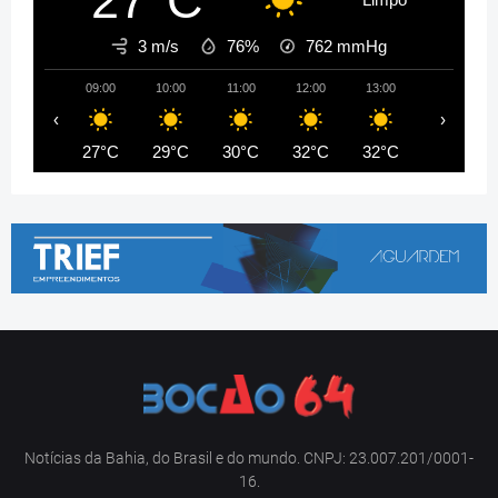
27°C
3 m/s
76%
762
mmHg
09:00
10:00
11:00
12:00
13:00
14:00
‹
›
27°C
29°C
30°C
32°C
32°C
33°C
Notícias da Bahia, do Brasil e do mundo. CNPJ: 23.007.201/0001-
16.