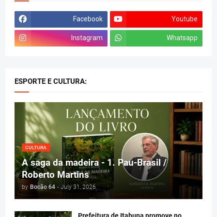
Facebook
Youtube
Instagram
Whatsapp
ESPORTE E CULTURA:
CULTURA
A saga da madeira - 1. Pau-Brasil /
Roberto Martins
by
Bocão 64
-
July 31, 2026
Prefeitura de Itabuna promove no