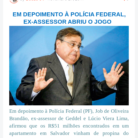
EM DEPOIMENTO À POLÍCIA FEDERAL,
EX-ASSESSOR ABRIU O JOGO
Em depoimento à Polícia Federal (PF), Job de Oliveira
Brandão, ex-assessor de Geddel e Lúcio Viera Lima,
afirmou que os R$51 milhões encontrados em um
apartamento em Salvador vinham de propina do