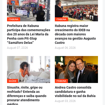
ITABUNA
ITABUNA
Prefeitura de Itabuna
Itabuna registra maior
participa das comemorações
crescimento do IDEB na
dos 20 anos da Lei Maria da
década com maiores
Penha com Pit-Stop
avanços na gestão Augusto
“Samáforo Delas”
Castro
August 07, 2026
August 06, 2026
SAÚDE
ITABUNA
Sinusite, rinite, gripe ou
Andrea Castro consolida
resfriado? Entenda as
candidatura e ganha
diferenças e saiba quando
visibilidade no sul da Bahia
procurar atendimento
August 03, 2026
médico