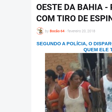
OESTE DA BAHIA - 
COM TIRO DE ESP
by
Bocão 64
-
fevereiro 20, 2018
SEGUNDO A POLÍCIA, O DISPA
QUEM ELE