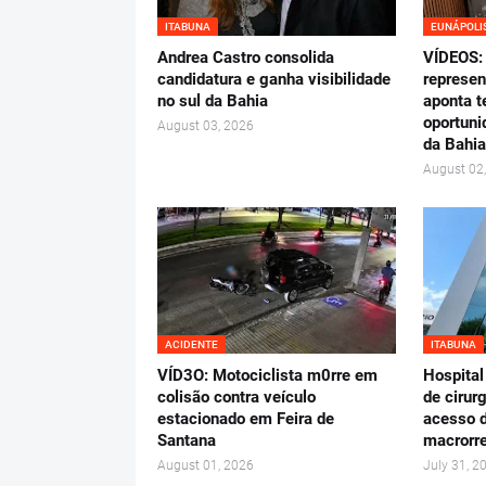
ITABUNA
EUNÁPOLI
Andrea Castro consolida
VÍDEOS: 
candidatura e ganha visibilidade
represen
no sul da Bahia
aponta t
oportuni
August 03, 2026
da Bahia
August 02
ACIDENTE
ITABUNA
VÍD3O: Motociclista m0rre em
Hospital
colisão contra veículo
de cirur
estacionado em Feira de
acesso d
Santana
macrorre
August 01, 2026
July 31, 2