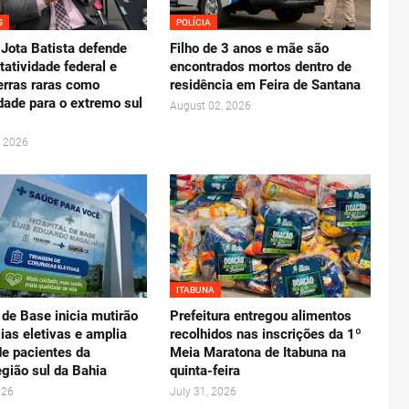
S
POLÍCIA
Jota Batista defende
Filho de 3 anos e mãe são
tatividade federal e
encontrados mortos dentro de
erras raras como
residência em Feira de Santana
dade para o extremo sul
August 02, 2026
, 2026
ITABUNA
 de Base inicia mutirão
Prefeitura entregou alimentos
gias eletivas e amplia
recolhidos nas inscrições da 1º
e pacientes da
Meia Maratona de Itabuna na
gião sul da Bahia
quinta-feira
026
July 31, 2026