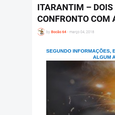
ITARANTIM – DOI
CONFRONTO COM 
by
Bocão 64
-
março 04, 2018
SEGUNDO INFORMAÇÕES, 
ALGUM 