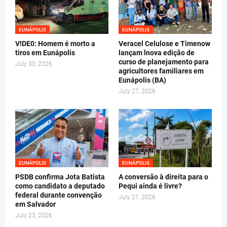
EUNÁPOLIS
EUNÁPOLIS
V!DE0: Homem é morto a
Veracel Celulose e Timenow
tiros em Eunápolis
lançam lnova edição de
curso de planejamento para
July 30, 2026
agricultores familiares em
Eunápolis (BA)
July 27, 2026
EUNÁPOLIS
EUNÁPOLIS
PSDB confirma Jota Batista
A conversão à direita para o
como candidato a deputado
Pequi ainda é livre?
federal durante convenção
July 21, 2026
em Salvador
July 23, 2026