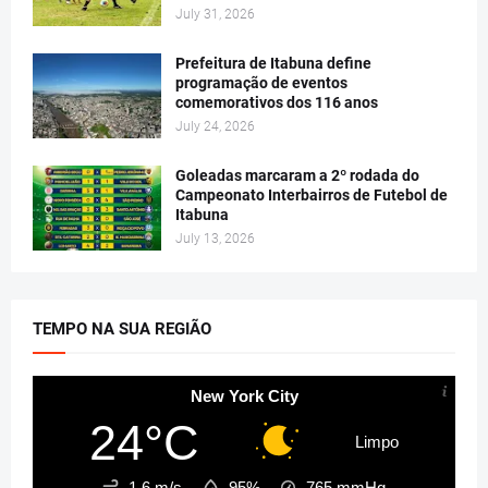
July 31, 2026
Prefeitura de Itabuna define
programação de eventos
comemorativos dos 116 anos
July 24, 2026
Goleadas marcaram a 2º rodada do
Campeonato Interbairros de Futebol de
Itabuna
July 13, 2026
TEMPO NA SUA REGIÃO
New York City
24°C
Limpo
1.6 m/s
95%
765
mmHg