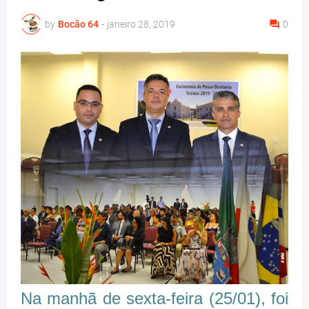
by
Bocão 64
-
janeiro 28, 2019
0
Na manhã de sexta-feira (25/01), foi