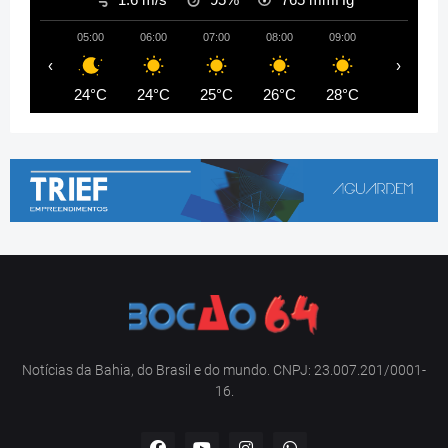
05:00
06:00
07:00
08:00
09:00
10:00
‹
›
24°C
24°C
25°C
26°C
28°C
29°C
Notícias da Bahia, do Brasil e do mundo. CNPJ: 23.007.201/0001-
16.