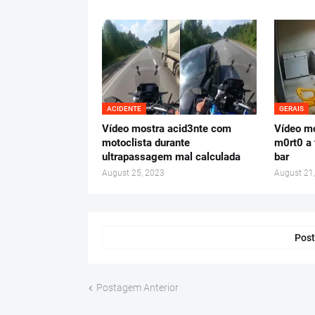
ACIDENTE
GERAIS
Vídeo mostra acid3nte com
Vídeo m
motoclista durante
m0rt0 a 
ultrapassagem mal calculada
bar
August 25, 2023
August 21
Post
Postagem Anterior