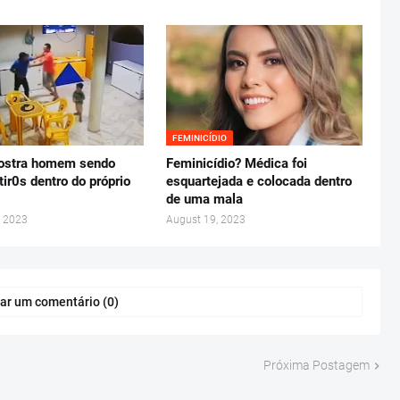
FEMINICÍDIO
ostra homem sendo
Feminicídio? Médica foi
tir0s dentro do próprio
esquartejada e colocada dentro
de uma mala
, 2023
August 19, 2023
ar um comentário (0)
Próxima Postagem