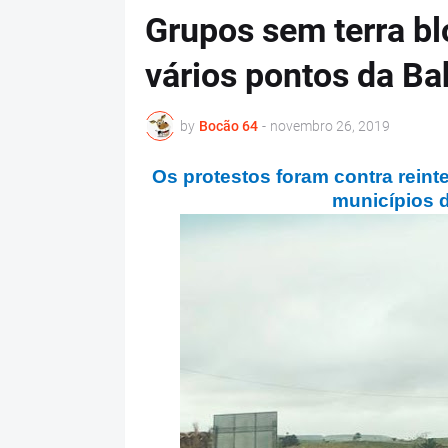
Grupos sem terra b
vários pontos da Ba
by
Bocão 64
-
novembro 26, 2019
Os protestos foram contra rein
municípios 