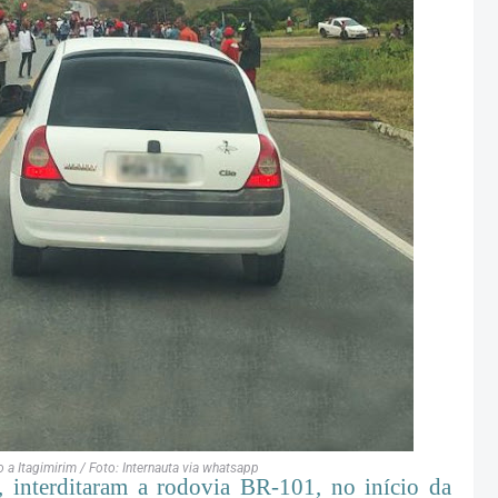
 Itagimirim / Foto: Internauta via whatsapp
 interditaram a rodovia BR-101, no início da