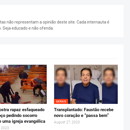
as não representam a opinião deste site. Cada internauta é
o. Seja educado e não ofenda.
GERAIS
stra rapaz esfaqueado
Transplantado: Faustão recebe
ço pedindo socorro
novo coração e “passa bem”
e uma igreja evangélica
August 27, 2023
, 2023