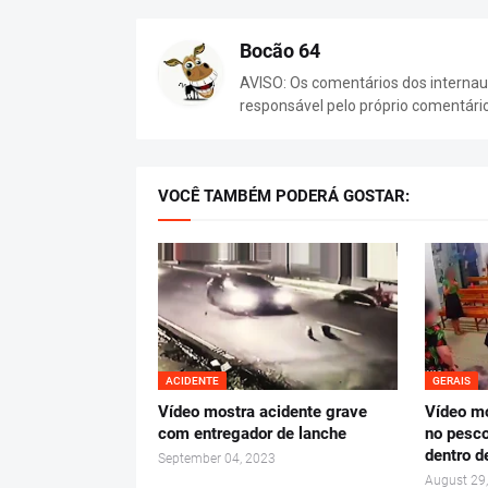
Bocão 64
AVISO: Os comentários dos internaut
responsável pelo próprio comentári
VOCÊ TAMBÉM PODERÁ GOSTAR:
ACIDENTE
GERAIS
Vídeo mostra acidente grave
Vídeo mo
com entregador de lanche
no pesco
dentro d
September 04, 2023
August 29