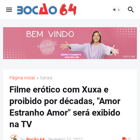
Página inicial
Gerais
Filme erótico com Xuxa e
proibido por décadas, "Amor
Estranho Amor" será exibido
na TV
by
Bocão 64
-
fevereiro 10, 2021
0