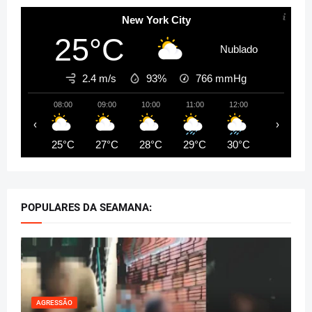
New York City
25°C
Nublado
2.4 m/s
93%
766
mmHg
08:00
09:00
10:00
11:00
12:00
13:00
‹
›
25°C
27°C
28°C
29°C
30°C
31°C
POPULARES DA SEAMANA:
AGRESSÃO