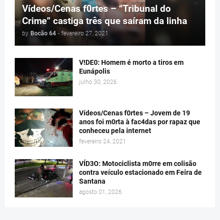
Vídeos/Cenas f0rtes – “Tribunal do
Crime” castiga três que saíram da linha
by
Bocão 64
-
fevereiro 27, 2021
V!DE0: Homem é morto a tiros em
Eunápolis
julho 30, 2026
Vídeos/Cenas f0rtes – Jovem de 19
anos foi m0rta à fac4das por rapaz que
conheceu pela internet
fevereiro 24, 2021
VÍD3O: Motociclista m0rre em colisão
contra veículo estacionado em Feira de
Santana
agosto 01, 2026