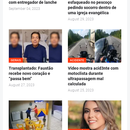
com entregador de lanche
esfaqueado no pescoço
pedindo socorro dentro de
September 04, 2023
uma igreja evangélica
August 29, 2023
GERAIS
ACIDENTE
Transplantado: Faustão
Vídeo mostra acid3nte com
recebe novo coração e
motoclista durante
“passa bem”
ultrapassagem mal
calculada
August 27, 2023
August 25, 2023