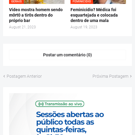
GERAIS
FEMINICÍDIO
Vídeo mostra homem sendo
Feminicídio? Médica foi
m0rt0 a tir0s dentro do
esquartejada e colocada
próprio bar
dentro de uma mala
August 21, 2023
August 19, 2023
Postar um comentário (0)
Postagem Anterior
Próxima Postagem