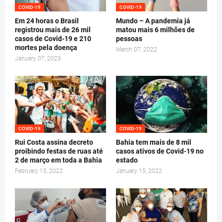
COVID-19
COVID-19
Em 24 horas o Brasil
Mundo – A pandemia já
registrou mais de 26 mil
matou mais 6 milhões de
casos de Covid-19 e 210
pessoas
mortes pela doença
March 07, 2022
January 07, 2023
COVID-19
COVID-19
Rui Costa assina decreto
Bahia tem mais de 8 mil
proibindo festas de ruas até
casos ativos de Covid-19 no
2 de março em toda a Bahia
estado
February 15, 2022
January 15, 2022