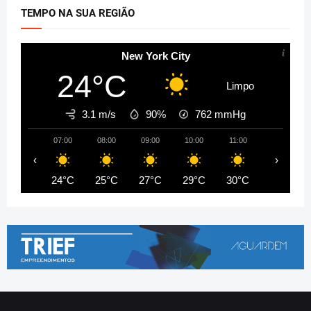
TEMPO NA SUA REGIÃO
New York City
24°C
Limpo
3.1 m/s
90%
762
mmHg
07:00
08:00
09:00
10:00
11:00
12:00
‹
›
24°C
25°C
27°C
29°C
30°C
32°C