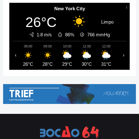
New York City
26°C
Limpo
1.8 m/s
86%
766
mmHg
08:00
09:00
10:00
11:00
12:00
13:00
‹
›
26°C
28°C
29°C
30°C
31°C
29°C