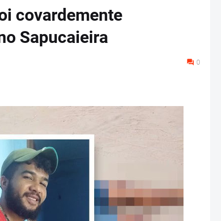
foi covardemente
 no Sapucaieira
0