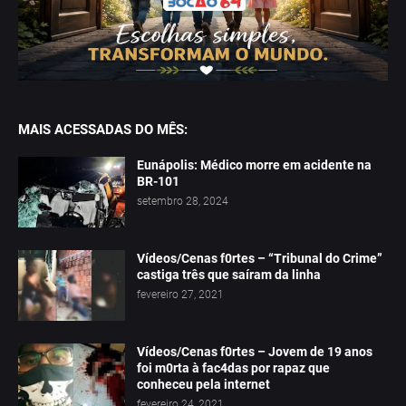
MAIS ACESSADAS DO MÊS:
Eunápolis: Médico morre em acidente na
BR-101
setembro 28, 2024
Vídeos/Cenas f0rtes – “Tribunal do Crime”
castiga três que saíram da linha
fevereiro 27, 2021
Vídeos/Cenas f0rtes – Jovem de 19 anos
foi m0rta à fac4das por rapaz que
conheceu pela internet
fevereiro 24, 2021