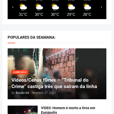
‹
›
31°C
30°C
30°C
29°C
28°C
27°C
POPULARES DA SEAMANA:
AGRESSÃO
Vídeos/Cenas f0rtes – “Tribunal do
Crime” castiga três que saíram da linha
by
Bocão 64
-
fevereiro 27, 2021
V!DE0: Homem é morto a tiros em
Eunápolis