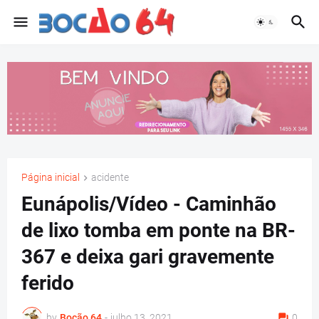
Página inicial
acidente
Eunápolis/Vídeo - Caminhão
de lixo tomba em ponte na BR-
367 e deixa gari gravemente
ferido
by
Bocão 64
-
julho 13, 2021
0