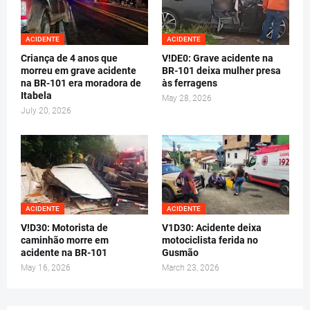
ACIDENTE
ACIDENTE
Criança de 4 anos que
V!DE0: Grave acidente na
morreu em grave acidente
BR-101 deixa mulher presa
na BR-101 era moradora de
às ferragens
Itabela
May 28, 2026
July 20, 2026
ACIDENTE
ACIDENTE
V!D30: Motorista de
V1D30: Acidente deixa
caminhão morre em
motociclista ferida no
acidente na BR-101
Gusmão
May 16, 2026
March 23, 2026