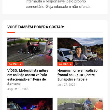
internauta é responsável pelo próprio
comentário. Seja educado e não ofenda.
VOCÊ TAMBÉM PODERÁ GOSTAR:
ACIDENTE
ACIDENTE
VÍD3O: Motociclista m0rre
Homem morre em colisão
em colisão contra veículo
frontal na BR-101, entre
estacionado em Feira de
Eunápolis e Itabela
Santana
July 27, 2026
August 01, 2026