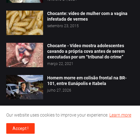
Chocante: vídeo de mulher com a vagina
infestada de vermes
setembro 23, 2015
Chocante - Vídeo mostra adolescentes
cavando a própria cova antes de serem
executadas por um “tribunal do crime”
março 22, 2021
Homem morre em colisão frontal na BR-
101, entre Eunápolis e Itabela
julho 27, 2026
V!DE0: Homem é morto a tiros em
Our website uses cookies to improve your experience.
Learn more
Eunápolis
julho 30, 2026
Accept !