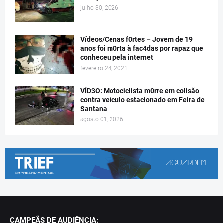
julho 30, 2026
Vídeos/Cenas f0rtes – Jovem de 19
anos foi m0rta à fac4das por rapaz que
conheceu pela internet
fevereiro 24, 2021
VÍD3O: Motociclista m0rre em colisão
contra veículo estacionado em Feira de
Santana
agosto 01, 2026
CAMPEÃS DE AUDIÊNCIA: