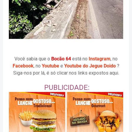
Você sabia que o
Bocão 64
está no
Instagram
, no
Facebook
, no
Youtube
e
Youtube do Jegue Doido
?
Siga-nos por lá, é só clicar nos links expostos aqui.
PUBLICIDADE: