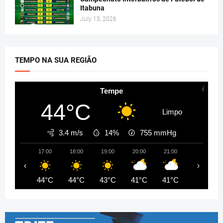
Itabuna
July 13, 2026
TEMPO NA SUA REGIÃO
Tempe
44°C
Limpo
3.4 m/s
14%
755
mmHg
17:00
18:00
19:00
20:00
21:00
22:00
‹
›
44°C
44°C
43°C
41°C
41°C
40°C