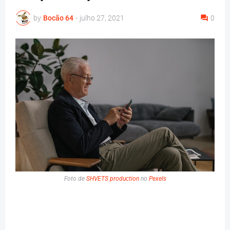
by
Bocão 64
-
julho 27, 2021
0
Foto de
SHVETS production
no
Pexels