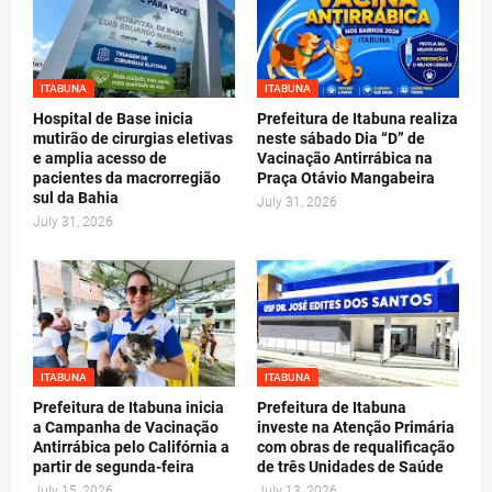
ITABUNA
ITABUNA
Hospital de Base inicia
Prefeitura de Itabuna realiza
mutirão de cirurgias eletivas
neste sábado Dia “D” de
e amplia acesso de
Vacinação Antirrábica na
pacientes da macrorregião
Praça Otávio Mangabeira
sul da Bahia
July 31, 2026
July 31, 2026
ITABUNA
ITABUNA
Prefeitura de Itabuna inicia
Prefeitura de Itabuna
a Campanha de Vacinação
investe na Atenção Primária
Antirrábica pelo Califórnia a
com obras de requalificação
partir de segunda-feira
de três Unidades de Saúde
July 15, 2026
July 13, 2026