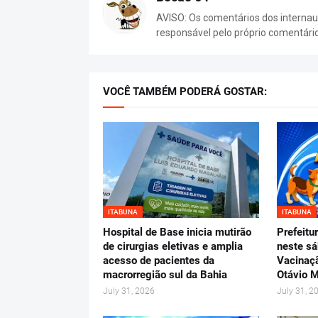
AVISO: Os comentários dos internaut
responsável pelo próprio comentári
VOCÊ TAMBÉM PODERÁ GOSTAR:
ITABUNA
ITABUNA
Hospital de Base inicia mutirão
Prefeitu
de cirurgias eletivas e amplia
neste sá
acesso de pacientes da
Vacinaçã
macrorregião sul da Bahia
Otávio 
July 31, 2026
July 31, 2