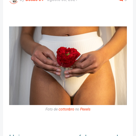
Foto de
cottonbro
no
Pexels