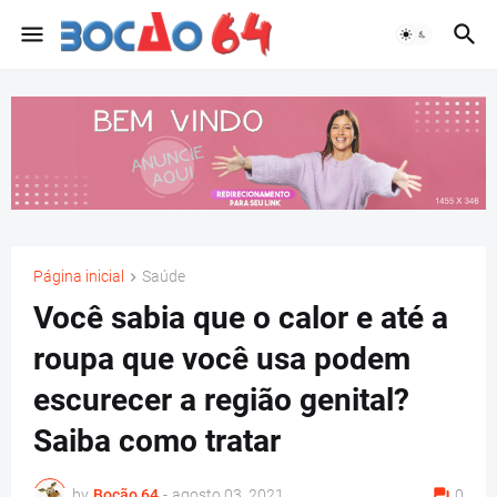
Página inicial
Saúde
Você sabia que o calor e até a
roupa que você usa podem
escurecer a região genital?
Saiba como tratar
by
Bocão 64
-
agosto 03, 2021
0