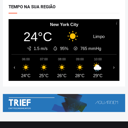
TEMPO NA SUA REGIÃO
New York City
24°C
Limpo
1.5 m/s
95%
765
mmHg
06:00
07:00
08:00
09:00
10:00
11:00
‹
›
24°C
25°C
26°C
28°C
29°C
30°C