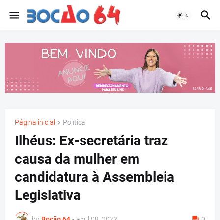
Página inicial
Política
Ilhéus: Ex-secretária traz
causa da mulher em
candidatura à Assembleia
Legislativa
by
Bocão 64
-
abril 08, 2022
0