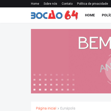
Home
Sobre nós
Contato
Política de privacidade
HOME
POLÍ
Página inicial
Eunápolis