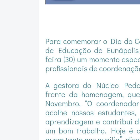
Para comemorar o Dia do C
de Educação de Eunápolis 
feira (30) um momento espec
profissionais de coordenaçã
A gestora do Núcleo Peda
frente da homenagem, qu
Novembro. “O coordenador
acolhe nossos estudantes
aprendizagem e contribui d
um bom trabalho. Hoje é d
quem tanto nos auxilia”, diss